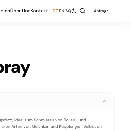
inien
Über Uns
Kontakt
DE
|
EN
|
SQ
Anfrage
pray
sfett, ideal zum Schmieren von Rollen- und
 allen Arten von Gelenken und Kupplungen. Selbst an