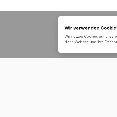
Wir verwenden Cookie
Wir nutzen Cookies auf unserer
diese Website und Ihre Erfahrun
Untern
Über Uns
M ONE – Dein Maßstab. Premium-
Bauchemie, technische Sprays und
Produktli
Pflegeprodukte für höchste
Ansprüche im professionellen