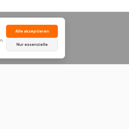
Alle akzeptieren
n,
Nur essenzielle
Kontakt
Standort Deutschland
Deutschland & Niederlande
Standort Kosovo