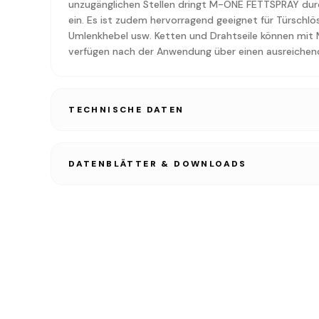
unzugänglichen Stellen dringt M-ONE FETTSPRAY durc
ein. Es ist zudem hervorragend geeignet für Türschlö
Umlenkhebel usw. Ketten und Drahtseile können mi
verfügen nach der Anwendung über einen ausreichen
TECHNISCHE DATEN
DATENBLÄTTER & DOWNLOADS
TECHNISCHES DATENBLATT
PDF • 1.2 MB
SICHERHEITSDATENBLATT
PDF • 1.2 MB